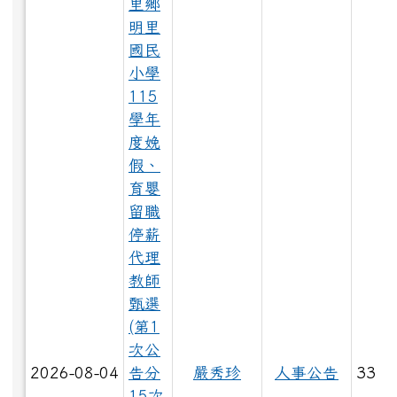
里鄉
明里
國民
小學
LINE_ALBUM_1150528大頭照_260529_95.jpg
115
學年
度娩
假、
LINE_ALBUM_1150528大頭照_260529_64.jpg
育嬰
留職
停薪
LINE_ALBUM_1150529_260603_57.jpg
代理
教師
甄選
LINE_ALBUM_1150529_260603_38.jpg
(第1
次公
2026-08-04
告分
嚴秀珍
人事公告
33
LINE_ALBUM_1150528大頭照_260529_55.jpg
15次