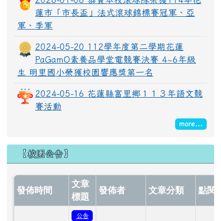
蓮市「市長盃」法式滾球錦標賽冠軍、亞
軍、季軍
LINE_ALBUM_1150528大頭照_260529_94.jpg
2024-05-20 112學年度第二學期花蓮
PaGamO素養品學堂電競賽決賽 4~6年級
生 明里國小榮獲校園響應獎第一名
LINE_ALBUM_1150528大頭照_260529_46.jpg
2024-05-16 花蓮縣富里鄉１１３年語文競
賽活動
more...
LINE_ALBUM_1150528大頭照_260529_102.jpg
【校園公告】
文章
LINE_ALBUM_1150528大頭照_260529_50.jpg
發佈時間
發佈者
文章分類
點閱
標題
公告