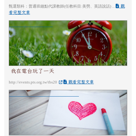
觀
甄選類科：普通班鐘點代課教師(任教科目:美勞、英語說話) ...
看完整文章
我在電台玩了一天
我在電台玩了一天
觀看完整文章
http://events.pts.org.tw/tbs20
看見洄瀾 2026公益繪畫比賽