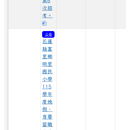
第6
LINE_ALBUM_1150529_260603_10.jpg
次招
考。
下載：115代理-甄選簡章及表單3.0.
LINE_ALBUM_1150528大頭照_260529_67.jpg
公告
花蓮
縣富
LINE_ALBUM_1150529_260603_24.jpg
里鄉
明里
國民
LINE_ALBUM_1150529_260603_35.jpg
小學
115
學年
度娩
LINE_ALBUM_1150528大頭照_260529_111.jpg
假、
育嬰
留職