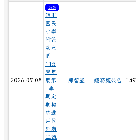
公告
明里
國民
小學
附設
幼兒
園
115
學年
2026-07-08
度第
陳智堅
總務處公告
149
1學
期定
期契
約進
用代
理廚
工甄