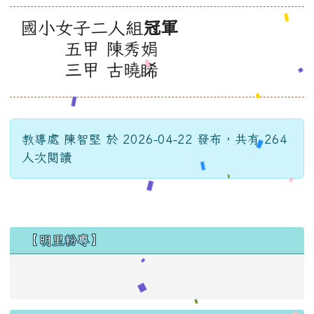
國小女子二人組
冠軍
五甲 陳秀娟
三甲 古曉睎
教導處 陳智堅 於 2026-04-22 發布，共有 264
人次閱讀
左邊區域內容
【明里粉專】