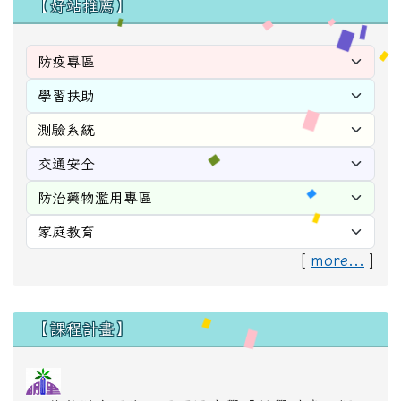
【好站推薦】
[
more...
]
右邊區域內容
【課程計畫】