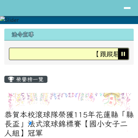
導覽列
花蓮縣立明里國小全球資訊網
跳至主內容區
頁尾區域
上中區域內容
法令宣導
【跟蹤騷擾防治
主內容區域
榮譽榜一覽
恭賀本校滾球隊榮獲115年花蓮縣「縣
長盃」法式滾球錦標賽【國小女子二
人組】冠軍