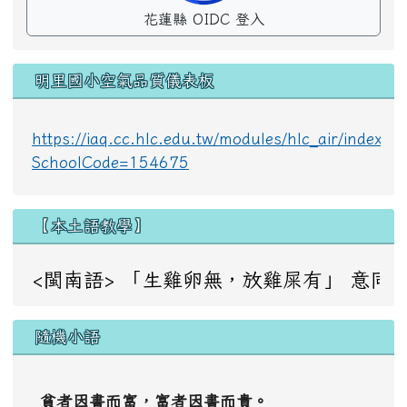
花蓮縣 OIDC 登入
明里國小空氣品質儀表板
https://iaq.cc.hlc.edu.tw/modules/hlc_air/index.p
SchoolCode=154675
【本土語教學】
<閩南語> 「生雞卵無，放雞屎有」 意同：成事不足，敗事
隨機小語
貧者因書而富，富者因書而貴。