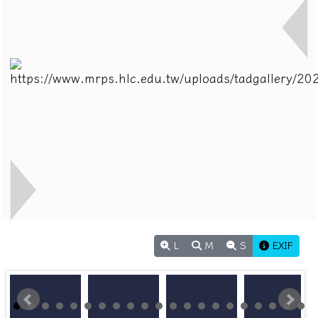
L
M
S
EXIF