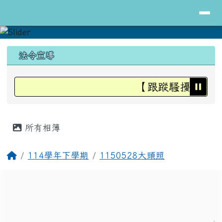
導覽列
花蓮縣立明里國小全球資訊網
跳至主內容區
頁尾區域
上中區域內容
法令宣導
【跟蹤騷擾防治法
主內容區域
所有相簿
回首頁
114學年下學期
1150528大頭照