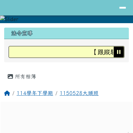
導覽列
花蓮縣立明里國小全球資訊網
跳至主內容區
頁尾區域
上中區域內容
法令宣導
【跟蹤騷擾防治
主內容區域
所有相簿
回首頁
114學年下學期
1150528大頭照