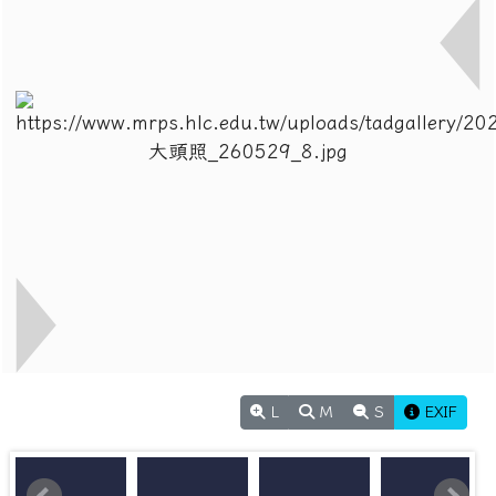
L
M
S
EXIF