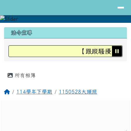
導覽列
花蓮縣立明里國小全球資訊網
跳至主內容區
頁尾區域
上中區域內容
法令宣導
【跟蹤騷擾防治法
主內容區域
所有相簿
回首頁
114學年下學期
1150528大頭照