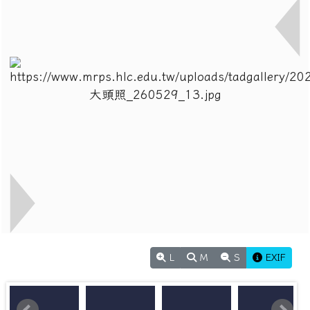
L
M
S
EXIF