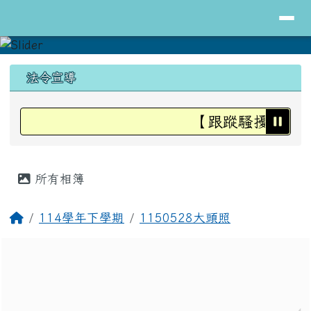
導覽列
花蓮縣立明里國小全球資訊網
跳至主內容區
頁尾區域
上中區域內容
法令宣導
【跟蹤騷擾防治法
主內容區域
所有相簿
回首頁
114學年下學期
1150528大頭照