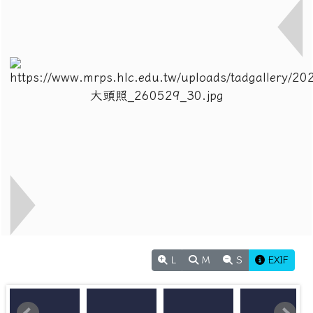
L
M
S
EXIF