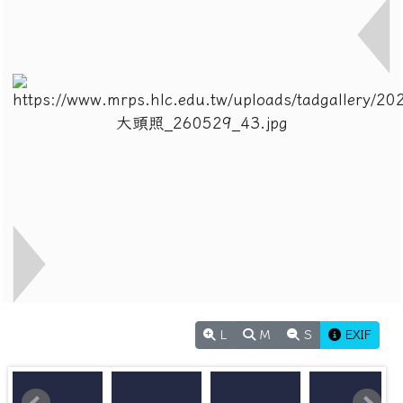
L
M
S
EXIF