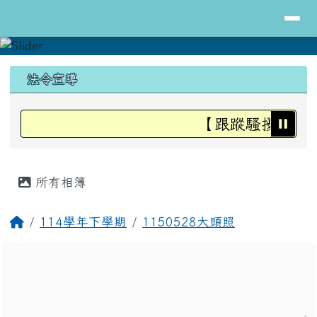
導覽列
花蓮縣立明里國小全球資訊網
跳至主內容區
頁尾區域
上中區域內容
法令宣導
【跟蹤騷擾防治法
主內容區域
所有相簿
回首頁
114學年下學期
1150528大頭照