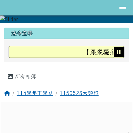
導覽列
花蓮縣立明里國小全球資訊網
跳至主內容區
頁尾區域
上中區域內容
法令宣導
【跟蹤騷擾防治法
主內容區域
所有相簿
回首頁
114學年下學期
1150528大頭照