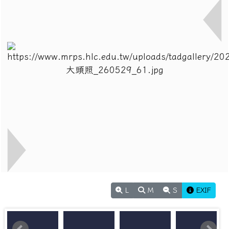
L
M
S
EXIF