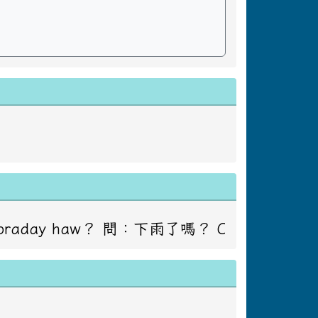
：下雨了嗎？ Caay masadakay to ko ci