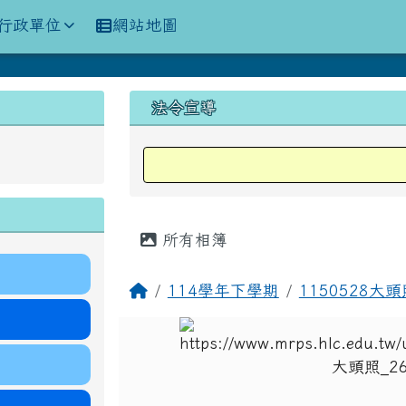
訊網
行政單位
網站地圖
上中區域內容
法令宣導
主內容區域
所有相簿
回首頁
114學年下學期
1150528大頭