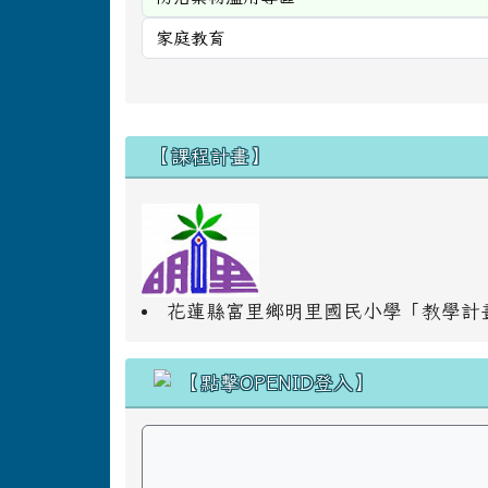
右邊區域內容
【課程計畫】
花蓮縣富里鄉明里國民小學「教學計