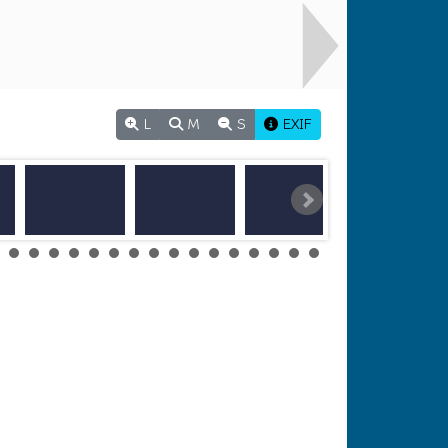
L
M
S
EXIF