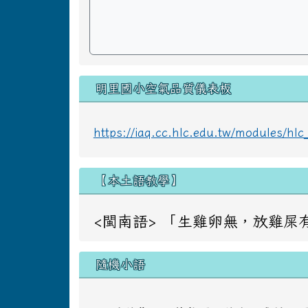
明里國小空氣品質儀表板
https://iaq.cc.hlc.edu.tw/modules/h
【本土語教學】
<閩南語> 「生雞卵無，放雞屎有」 意同：
隨機小語