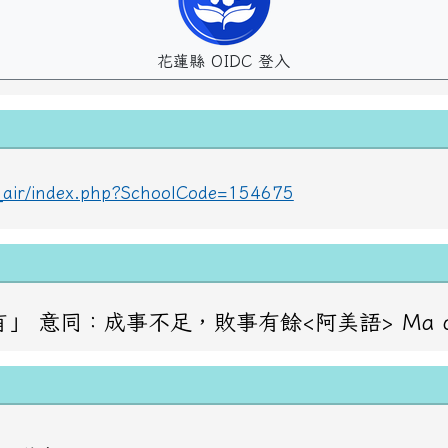
花蓮縣 OIDC 登入
lc_air/index.php?SchoolCode=154675
成事不足，敗事有餘<阿美語> Ma oraday haw？ 問