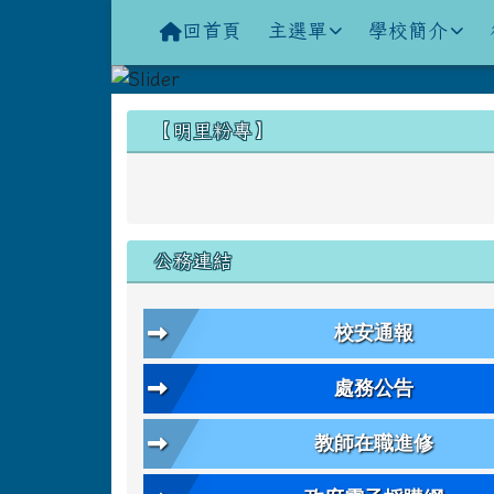
導覽列
跳至主內容區
花蓮縣立明里國小全球資
回首頁
主選單
學校簡介
頁尾區域
左邊區域內容
【明里粉專】
公務連結
校安通報
處務公告
教師在職進修