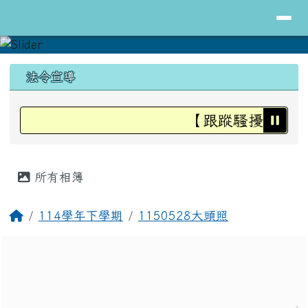
導覽列
花蓮縣立明里國小全球資訊網
跳至主內容區
頁尾區域
上中區域內容
法令宣導
【跟蹤騷擾防治法
主內容區域
所有相簿
回首頁
114學年下學期
1150528大頭照