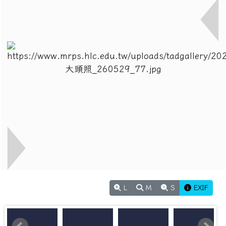
L
M
S
EXIF