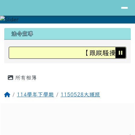
導覽列
花蓮縣立明里國小全球資訊網
跳至主內容區
頁尾區域
上中區域內容
法令宣導
【跟蹤騷擾防治法
主內容區域
所有相簿
回首頁
114學年下學期
1150528大頭照