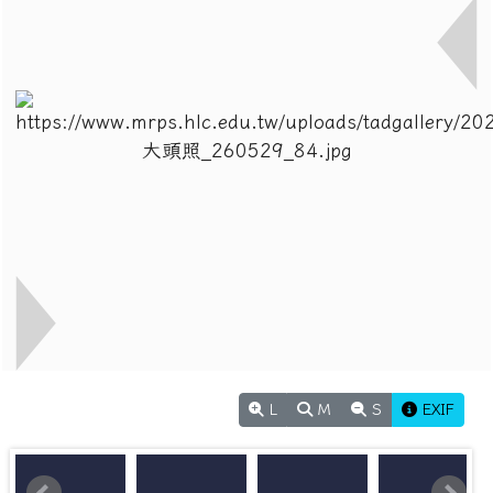
L
M
S
EXIF