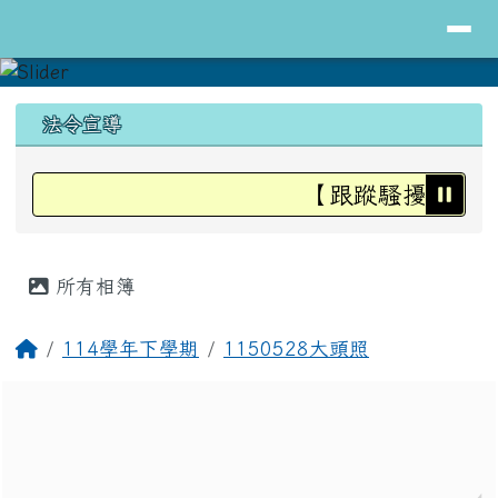
導覽列
花蓮縣立明里國小全球資訊網
跳至主內容區
頁尾區域
上中區域內容
法令宣導
【跟蹤騷擾防治法
主內容區域
所有相簿
回首頁
114學年下學期
1150528大頭照