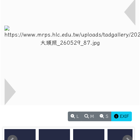
L
M
S
EXIF