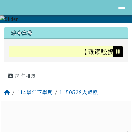
導覽列
花蓮縣立明里國小全球資訊網
跳至主內容區
頁尾區域
上中區域內容
法令宣導
【跟蹤騷擾防治法
主內容區域
所有相簿
回首頁
114學年下學期
1150528大頭照