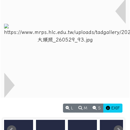
L
M
S
EXIF