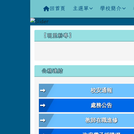
導覽列
跳至主內容區
花蓮縣立明里國小全球資
回首頁
主選單
學校簡介
頁尾區域
左邊區域內容
【明里粉專】
公務連結
校安通報
處務公告
教師在職進修