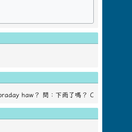
：下雨了嗎？ Caay masadakay to ko ci