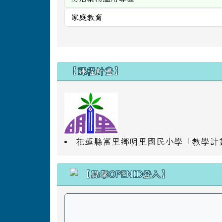
右邊區域內容
【課程計畫】
花蓮縣富里鄉明里國民小學「教學計