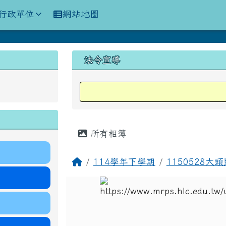
訊網
行政單位
網站地圖
上中區域內容
法令宣導
主內容區域
所有相簿
回首頁
114學年下學期
1150528大頭