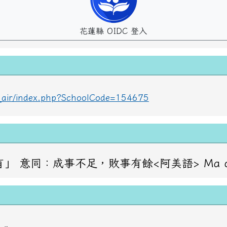
花蓮縣 OIDC 登入
lc_air/index.php?SchoolCode=154675
成事不足，敗事有餘<阿美語> Ma oraday haw？ 問