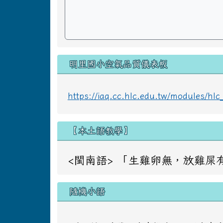
明里國小空氣品質儀表板
https://iaq.cc.hlc.edu.tw/modules/h
【本土語教學】
<閩南語> 「生雞卵無，放雞屎有」 意同：
隨機小語