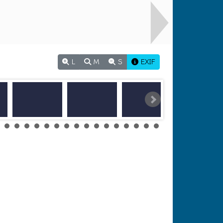
L
M
S
EXIF