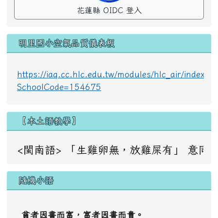
花蓮縣 OIDC 登入
明里國小空氣品質儀表板
https://iaq.cc.hlc.edu.tw/modules/hlc_air/index.p
SchoolCode=154675
【本土語教學】
<閩南語> 「生雞卵無，放雞屎有」 意同：成事不足，敗事
隨機小語
貧者因書而富，富者因書而貴。