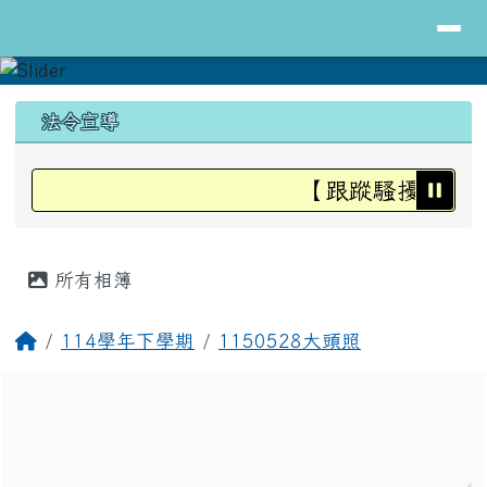
導覽列
花蓮縣立明里國小全球資訊網
跳至主內容區
頁尾區域
上中區域內容
法令宣導
【跟蹤騷擾防治法
主內容區域
所有相簿
回首頁
114學年下學期
1150528大頭照