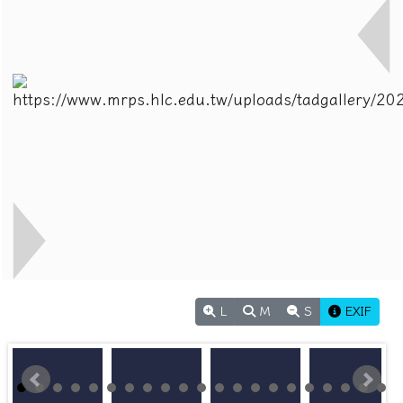
L
M
S
EXIF