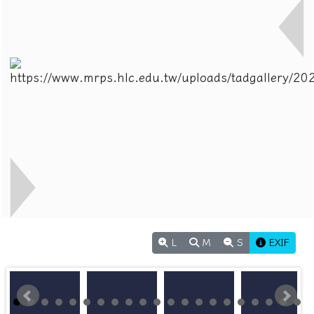
L
M
S
EXIF