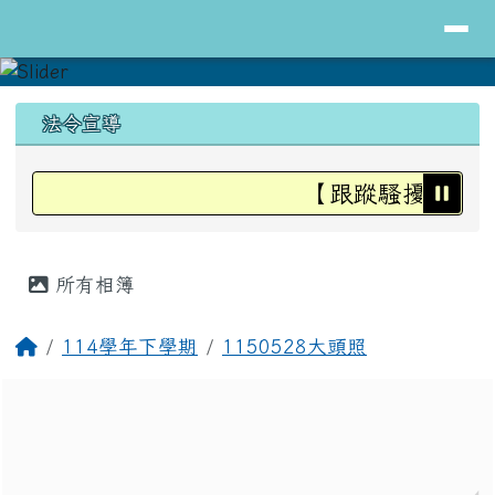
導覽列
花蓮縣立明里國小全球資訊網
跳至主內容區
頁尾區域
上中區域內容
法令宣導
【跟蹤騷擾防治法
主內容區域
所有相簿
回首頁
114學年下學期
1150528大頭照