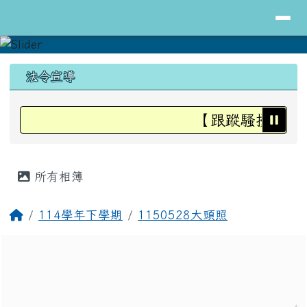
導覽列
花蓮縣立明里國小全球資訊網
跳至主內容區
頁尾區域
上中區域內容
法令宣導
【跟蹤騷擾防治法
主內容區域
所有相簿
回首頁
114學年下學期
1150528大頭照