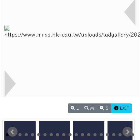
L
M
S
EXIF