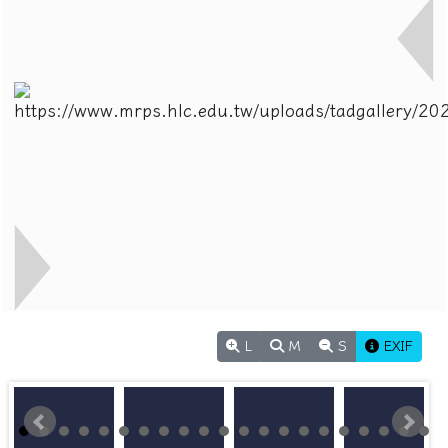
L
M
S
EXIF