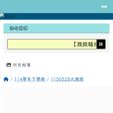
導覽列
花蓮縣立明里國小全球資訊網
跳至主內容區
頁尾區域
上中區域內容
法令宣導
【跟蹤騷擾防治法
主內容區域
所有相簿
回首頁
114學年下學期
1150528大頭照