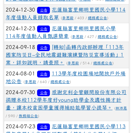
2024-12-30
花蓮縣富里鄉明里國民小學114
公告
年度值勤人員錄取名單
(
李思蔚
/ 403 /
總務處公告
)
2024-12-23
花蓮縣富里鄉明里國民小學
公告
114年度值勤人員甄選簡章
(
李思蔚
/ 427 /
總務處公告
)
2024-09-18
[轉知]函轉內政部辦理「113年
公告
國家防災日–全民地震避難演練暨防災宣導活動」1
案，詳如說明，請查照。
(
李思蔚
/ 514 /
總務處公告
)
2024-08-01
113學年度校園場地開放戶外場
公告
地公告
(
李思蔚
/ 640 /
總務處公告
)
2024-07-30
感謝定利企管顧問股份有限公司
公告
捐贈本校112學年度好young助學金及適性揚才計
畫，讓本校貧困學童獲得補助能學習小提琴。
(
林沛恩
/ 590 /
教務組公告
)
2024-07-23
花蓮縣富里鄉明里國民小學113
公告