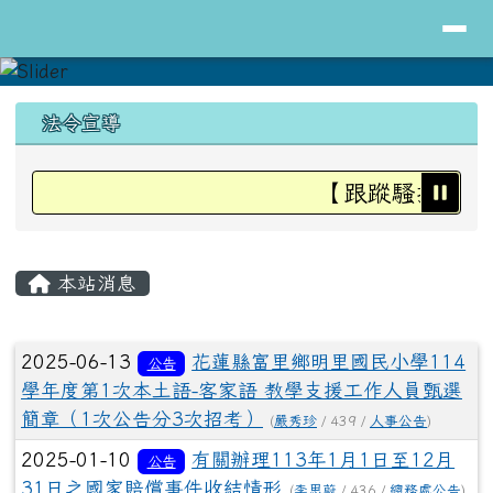
導覽列
花蓮縣立明里國小全球資訊網
跳至主內容區
頁尾區域
上中區域內容
法令宣導
【跟蹤騷擾防治
主內容區域
本站消息
文章列表
2025-06-13
花蓮縣富里鄉明里國民小學114
公告
學年度第1次本土語-客家語 教學支援工作人員甄選
簡章（1次公告分3次招考）
(
嚴秀珍
/ 439 /
人事公告
)
2025-01-10
有關辦理113年1月1日至12月
公告
31日之國家賠償事件收結情形
(
李思蔚
/ 436 /
總務處公告
)