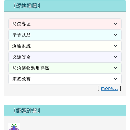
【好站推薦】
[
more...
]
右邊區域內容
【課程計畫】