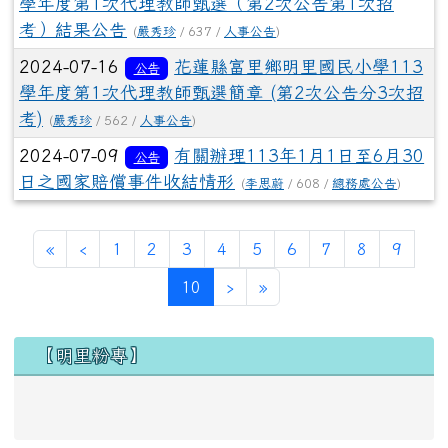
學年度第1次代理教師甄選（第2次公告第1次招
考）結果公告
(
嚴秀珍
/ 637 /
人事公告
)
2024-07-16
花蓮縣富里鄉明里國民小學113
公告
學年度第1次代理教師甄選簡章 (第2次公告分3次招
考)
(
嚴秀珍
/ 562 /
人事公告
)
2024-07-09
有關辦理113年1月1日至6月30
公告
日之國家賠償事件收結情形
(
李思蔚
/ 608 /
總務處公告
)
第一頁
上一頁
«
‹
1
2
3
4
5
6
7
8
9
(目前頁次)
下一頁
最後頁
10
›
»
左邊區域內容
【明里粉專】