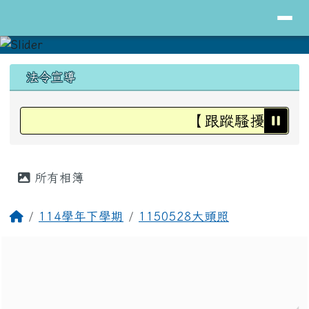
導覽列
花蓮縣立明里國小全球資訊網
跳至主內容區
頁尾區域
上中區域內容
法令宣導
【跟蹤騷擾防治法
主內容區域
所有相簿
回首頁
114學年下學期
1150528大頭照