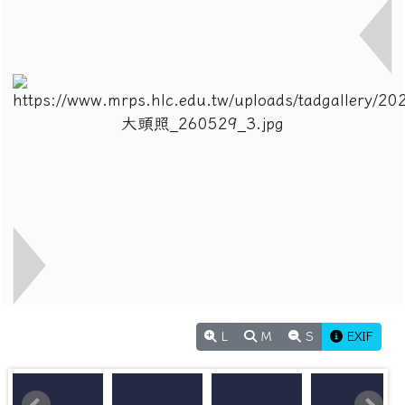
L
M
S
EXIF