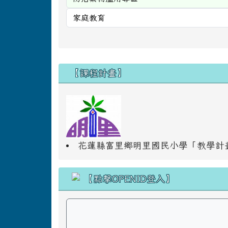
右邊區域內容
【課程計畫】
花蓮縣富里鄉明里國民小學「教學計