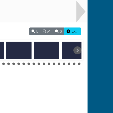
L
M
S
EXIF