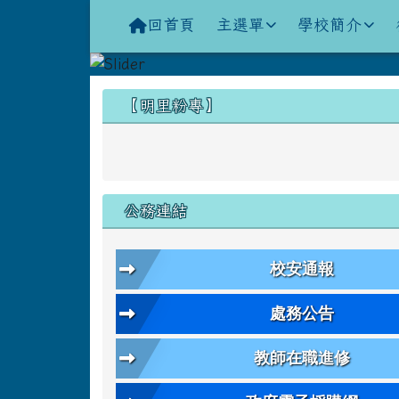
導覽列
跳至主內容區
花蓮縣立明里國小全球資
回首頁
主選單
學校簡介
頁尾區域
左邊區域內容
【明里粉專】
公務連結
校安通報
處務公告
教師在職進修