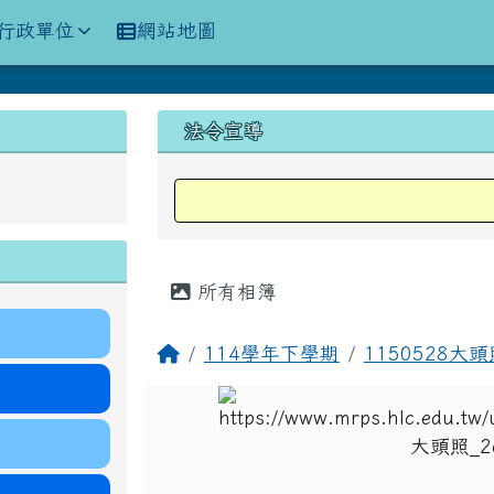
訊網
行政單位
網站地圖
上中區域內容
法令宣導
主內容區域
所有相簿
回首頁
114學年下學期
1150528大頭