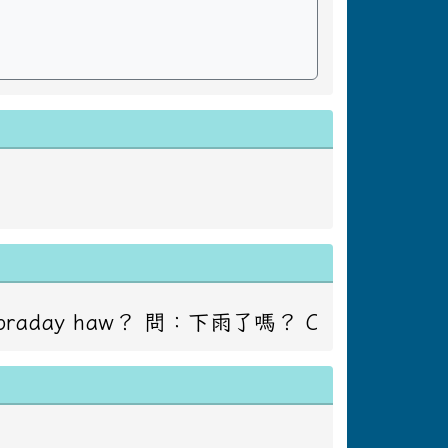
：下雨了嗎？ Caay masadakay to ko ci