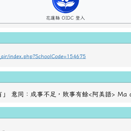
花蓮縣 OIDC 登入
lc_air/index.php?SchoolCode=154675
成事不足，敗事有餘<阿美語> Ma oraday haw？ 問