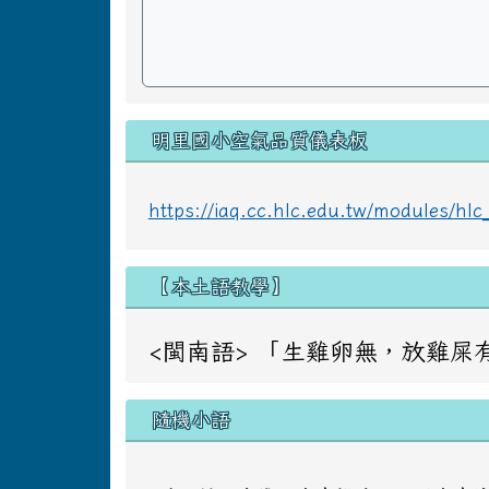
明里國小空氣品質儀表板
https://iaq.cc.hlc.edu.tw/modules/h
【本土語教學】
<閩南語> 「生雞卵無，放雞屎有」 意同：
隨機小語