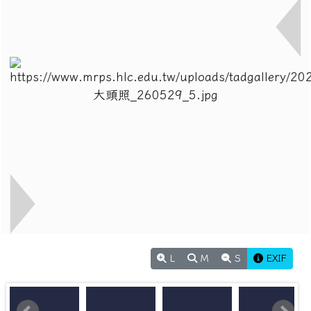
L
M
S
EXIF