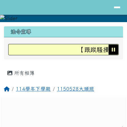
導覽列
花蓮縣立明里國小全球資訊網
跳至主內容區
頁尾區域
上中區域內容
法令宣導
【跟蹤騷擾防治法
主內容區域
所有相簿
回首頁
114學年下學期
1150528大頭照