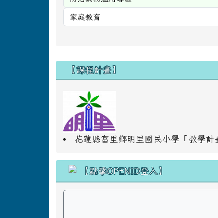
右邊區域內容
【課程計畫】
花蓮縣富里鄉明里國民小學「教學計