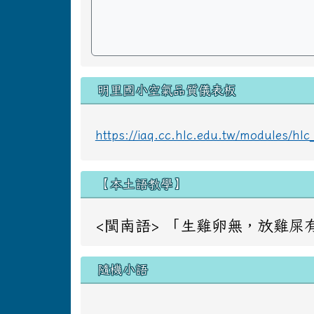
明里國小空氣品質儀表板
https://iaq.cc.hlc.edu.tw/modules/h
【本土語教學】
<閩南語> 「生雞卵無，放雞屎有」 意同：
隨機小語