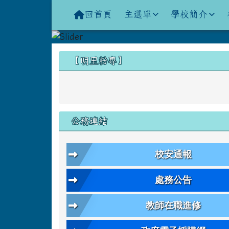
導覽列
跳至主內容區
花蓮縣立明里國小全球資
回首頁
主選單
學校簡介
頁尾區域
左邊區域內容
【明里粉專】
公務連結
校安通報
處務公告
教師在職進修