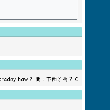
：下雨了嗎？ Caay masadakay to ko ci