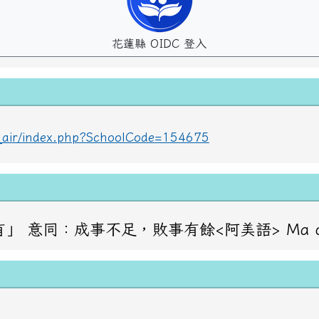
花蓮縣 OIDC 登入
lc_air/index.php?SchoolCode=154675
成事不足，敗事有餘<阿美語> Ma oraday haw？ 問