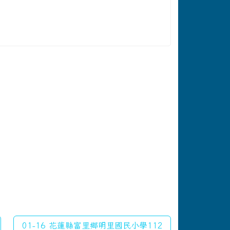
01-16 花蓮縣富里鄉明里國民小學112