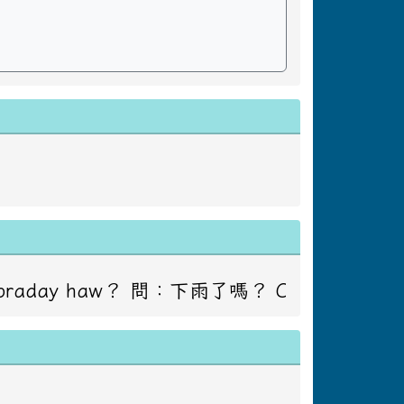
：下雨了嗎？ Caay masadakay to ko ci