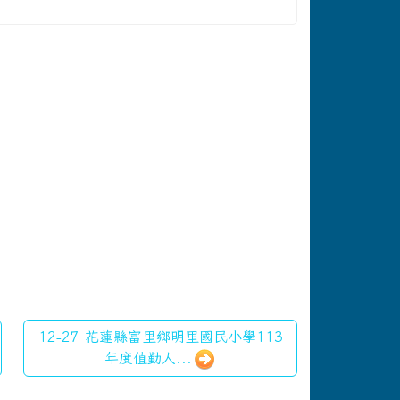
12-27 花蓮縣富里鄉明里國民小學113
年度值勤人...