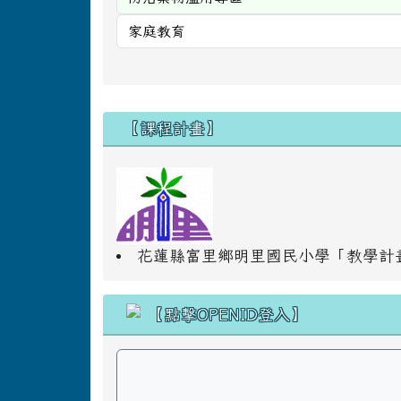
右邊區域內容
【課程計畫】
花蓮縣富里鄉明里國民小學「教學計