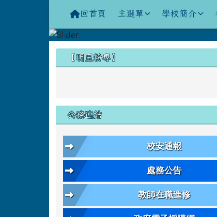
導覽列
跳至主內容區
花蓮縣立明里國小全球資
回首頁
主選單
學校簡介
頁尾區域
左邊區域內容
【明里粉專】
公務連結
校安通報
處務公告
教師在職進修