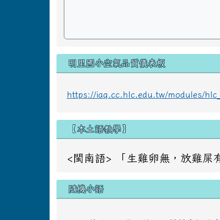
明里國小空氣品質儀表板
https://iaq.cc.hlc.edu.tw/modules/h
【本土語教學】
<閩南語> 「生雞卵無，放雞屎有」 意同：
隨機小語