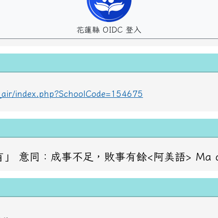
花蓮縣 OIDC 登入
lc_air/index.php?SchoolCode=154675
成事不足，敗事有餘<阿美語> Ma oraday haw？ 問