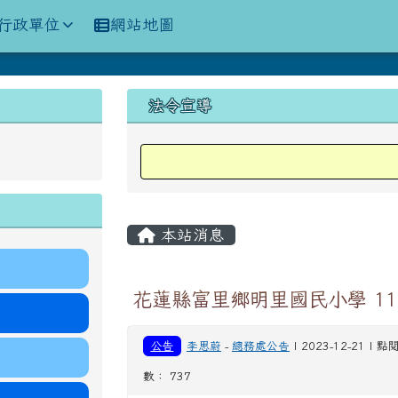
訊網
行政單位
網站地圖
上中區域內容
法令宣導
主內容區域
本站消息
花蓮縣富里鄉明里國民小學 1
公告
李思蔚
-
總務處公告
| 2023-12-21 | 點
數： 737