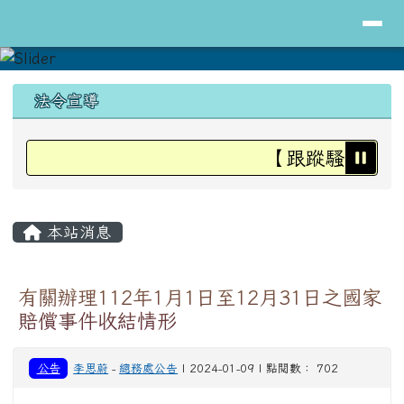
導覽列
花蓮縣立明里國小全球資訊網
跳至主內容區
頁尾區域
上中區域內容
法令宣導
【跟蹤騷擾防治
主內容區域
本站消息
有關辦理112年1月1日至12月31日之國家
賠償事件收結情形
公告
李思蔚
-
總務處公告
| 2024-01-09 | 點閱數： 702