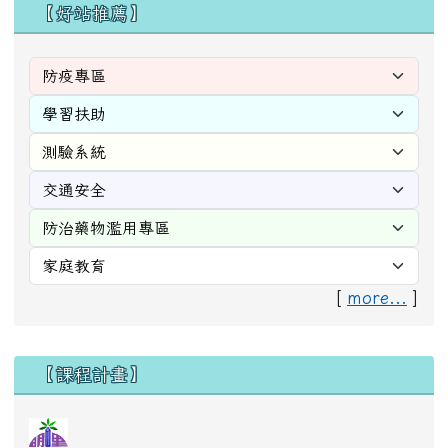
【好站推薦】
[
more...
]
右邊區域內容
【課程計畫】