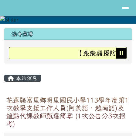
導覽列
花蓮縣立明里國小全球資訊網
跳至主內容區
頁尾區域
上中區域內容
法令宣導
【跟蹤騷擾防治法】
主內容區域
本站消息
花蓮縣富里鄉明里國民小學113學年度第1
次教學支援工作人員(阿美語、越南語)及
鐘點代課教師甄選簡章 (1次公告分3次招
考)