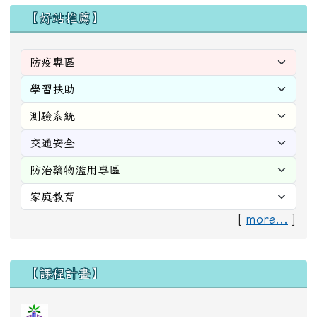
【好站推薦】
[
more...
]
右邊區域內容
【課程計畫】