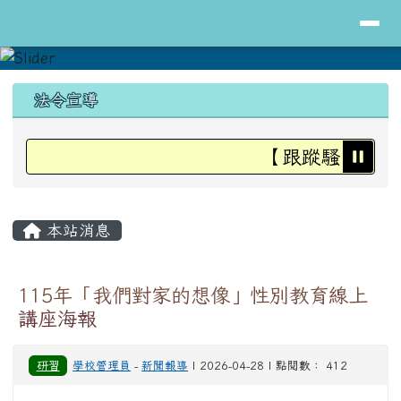
導覽列
花蓮縣立明里國小全球資訊網
跳至主內容區
頁尾區域
上中區域內容
法令宣導
【跟蹤騷擾防治
主內容區域
本站消息
115年「我們對家的想像」性別教育線上
講座海報
研習
學校管理員
-
新聞報導
| 2026-04-28 | 點閱數： 412