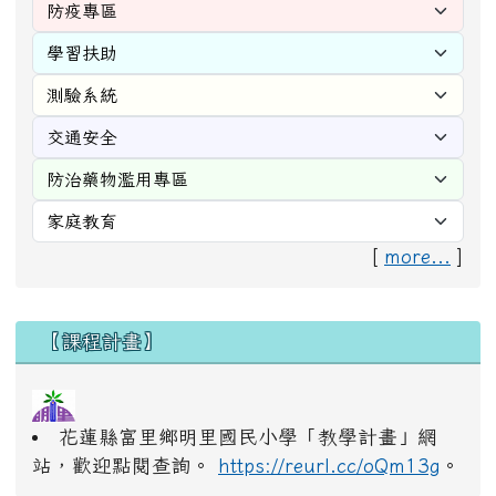
[
more...
]
右邊區域內容
【課程計畫】
花蓮縣富里鄉明里國民小學「教學計畫」網
站，歡迎點閱查詢。
https://reurl.cc/oQm13g
。