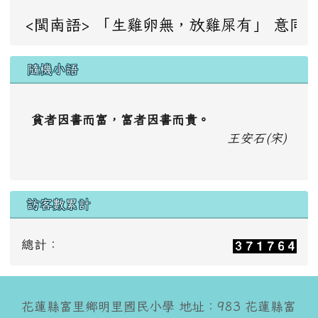
<閩南語> 「生雞卵無，放雞屎有」 意同：成事不足，敗事
隨機小語
貧者因書而富，富者因書而貴。
王安石(宋)
訪客數累計
總計：
花蓮縣富里鄉明里國民小學 地址：983 花蓮縣富