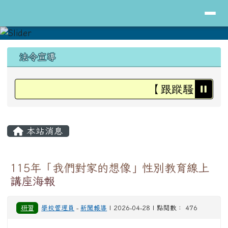
導覽列
花蓮縣立明里國小全球資訊網
跳至主內容區
頁尾區域
上中區域內容
法令宣導
【跟蹤騷擾防治
主內容區域
本站消息
115年「我們對家的想像」性別教育線上
講座海報
研習
學校管理員
-
新聞報導
| 2026-04-28 | 點閱數： 476