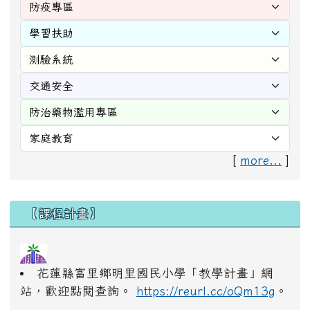
[
more...
]
右邊區域內容
【課程計畫】
花蓮縣富里鄉明里國民小學「教學計畫」網
站，歡迎點閱查詢。
https://reurl.cc/oQm13g
。