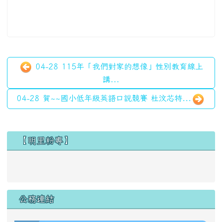
04-28 115年「我們對家的想像」性別教育線上
講...
04-28 賀~~國小低年級英語口說競賽 杜汶芯特...
左邊區域內容
【明里粉專】
公務連結