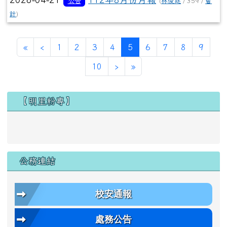
公告
(
林俊廷
/ 359 /
會
計
)
第一頁
上一頁
(目前頁次)
«
‹
1
2
3
4
5
6
7
8
9
下一頁
最後頁
10
›
»
左邊區域內容
【明里粉專】
公務連結
校安通報
處務公告