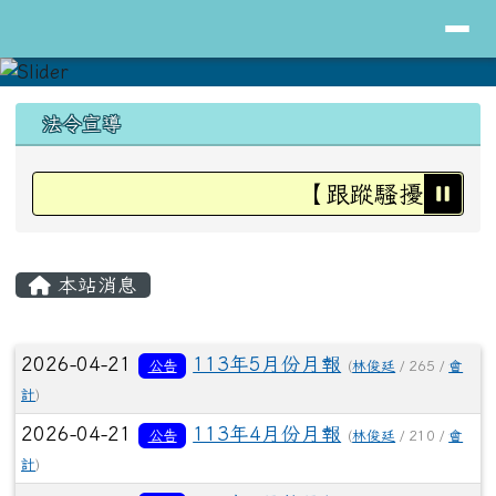
導覽列
花蓮縣立明里國小全球資訊網
跳至主內容區
頁尾區域
上中區域內容
法令宣導
【跟蹤騷擾防治法
主內容區域
本站消息
文章列表
2026-04-21
113年5月份月報
公告
(
林俊廷
/ 265 /
會
計
)
2026-04-21
113年4月份月報
公告
(
林俊廷
/ 210 /
會
計
)