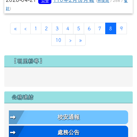
公告
(
林俊廷
/ 268 /
會
計
)
第一頁
上一頁
(目前頁次)
«
‹
1
2
3
4
5
6
7
8
9
下一頁
最後頁
10
›
»
左邊區域內容
【明里粉專】
公務連結
校安通報
處務公告