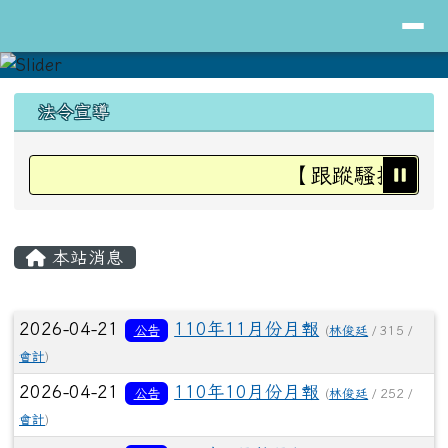
導覽列
花蓮縣立明里國小全球資訊網
跳至主內容區
頁尾區域
上中區域內容
法令宣導
【跟蹤騷擾防治
主內容區域
本站消息
文章列表
2026-04-21
110年11月份月報
公告
(
林俊廷
/ 315 /
會計
)
2026-04-21
110年10月份月報
公告
(
林俊廷
/ 252 /
會計
)