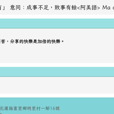
成事不足，敗事有餘<阿美語> Ma oraday haw？ 問
痛苦，分享的快樂是加倍的快樂。
 花蓮縣富里鄉明里村一鄰16號