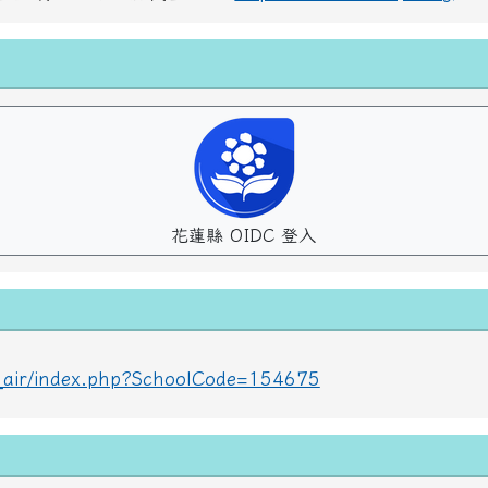
花蓮縣 OIDC 登入
lc_air/index.php?SchoolCode=154675