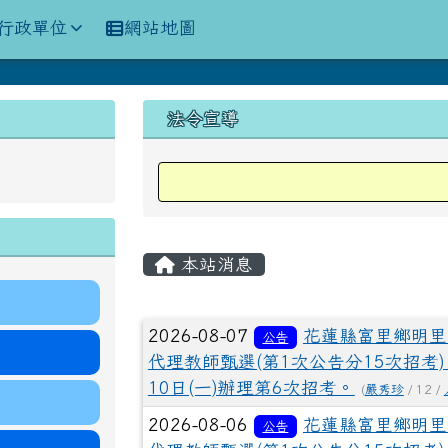
訊網
行政單位
網站地圖
上中區域內容
法令宣導
主內容區域
本站消息
文章列表
2026-08-07
花蓮縣富里鄉明里
公告
代理教師甄選(第1次公告分15次招考)
10日(一)辦理第6次招考。
(
嚴秀珍
/ 12 /
2026-08-06
花蓮縣富里鄉明里
公告