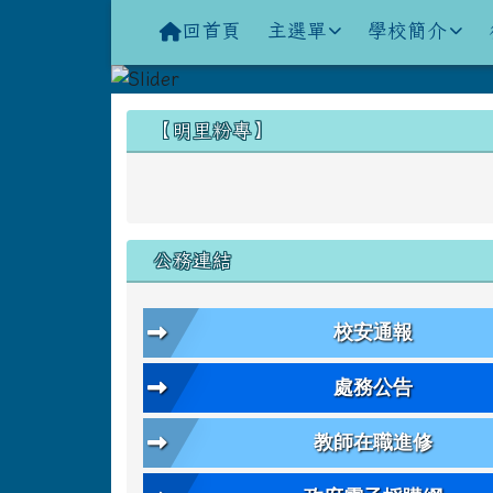
導覽列
跳至主內容區
花蓮縣立明里國小全球資
回首頁
主選單
學校簡介
頁尾區域
左邊區域內容
【明里粉專】
公務連結
校安通報
處務公告
教師在職進修