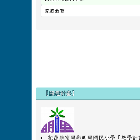
右邊區域內容
【課程計畫】
花蓮縣富里鄉明里國民小學「教學計