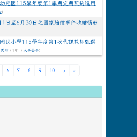
幼兒園115學年度第1學期定期契約進用
告
)
月1日至6月30日之國家賠償事件收結情形
國民小學115學年度第1次代課教師甄選
嚴秀珍
/ 191 /
人事公告
)
下一頁
最後頁
6
7
8
9
10
›
»