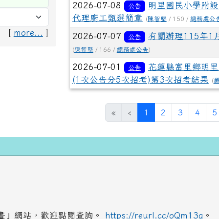
2026-07-08
明里國民小學附設
公告
代理廚工甄選簡章
(
陳智堅
/ 150 /
總務處公
[
more...
]
2026-07-07
有關辦理115年1
公告
(
陳智堅
/ 166 /
總務處公告
)
2026-07-01
花蓮縣富里鄉明里
公告
(1次公告分5次招考)第3次招考結果
(
(目前頁次)
«
‹
1
2
3
4
5
畫」網站，歡迎點閱查詢。
https://reurl.cc/oQm13g
。