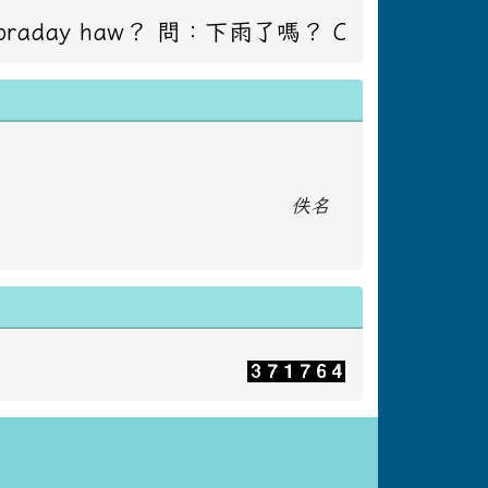
：下雨了嗎？ Caay masadakay to ko ci
佚名