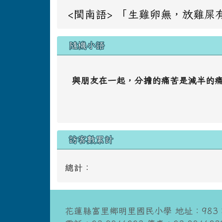
<閩南語> 「生雞卵無，放雞屎有」 意同：
隨機小語
與朋友在一起，分擔的痛苦是減半的
訪客數累計
總計：
花蓮縣富里鄉明里國民小學 地址：983